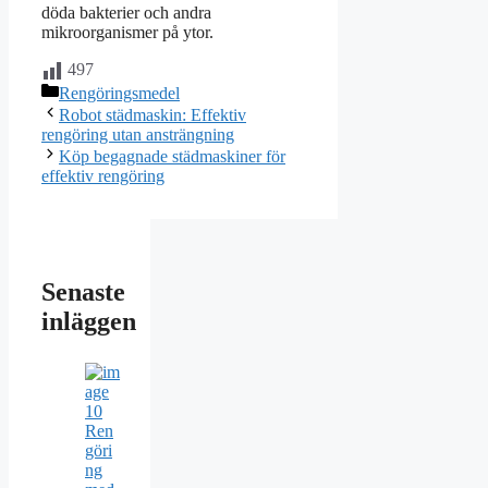
döda bakterier och andra
mikroorganismer på ytor.
497
Kategorier
Rengöringsmedel
Robot städmaskin: Effektiv
rengöring utan ansträngning
Köp begagnade städmaskiner för
effektiv rengöring
Senaste
inläggen
Ren
göri
ng