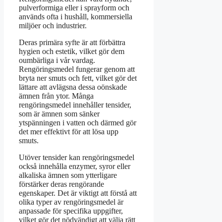
pulverformiga eller i sprayform och
används ofta i hushåll, kommersiella
miljöer och industrier.
Deras primära syfte är att förbättra
hygien och estetik, vilket gör dem
oumbärliga i vår vardag.
Rengöringsmedel fungerar genom att
bryta ner smuts och fett, vilket gör det
lättare att avlägsna dessa oönskade
ämnen från ytor. Många
rengöringsmedel innehåller tensider,
som är ämnen som sänker
ytspänningen i vatten och därmed gör
det mer effektivt för att lösa upp
smuts.
Utöver tensider kan rengöringsmedel
också innehålla enzymer, syror eller
alkaliska ämnen som ytterligare
förstärker deras rengörande
egenskaper. Det är viktigt att förstå att
olika typer av rengöringsmedel är
anpassade för specifika uppgifter,
vilket gör det nödvändigt att välja rätt