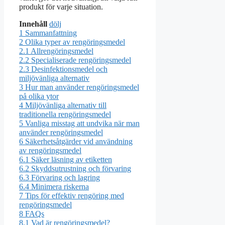
produkt för varje situation.
Innehåll
dölj
1
Sammanfattning
2
Olika typer av rengöringsmedel
2.1
Allrengöringsmedel
2.2
Specialiserade rengöringsmedel
2.3
Desinfektionsmedel och
miljövänliga alternativ
3
Hur man använder rengöringsmedel
på olika ytor
4
Miljövänliga alternativ till
traditionella rengöringsmedel
5
Vanliga misstag att undvika när man
använder rengöringsmedel
6
Säkerhetsåtgärder vid användning
av rengöringsmedel
6.1
Säker läsning av etiketten
6.2
Skyddsutrustning och förvaring
6.3
Förvaring och lagring
6.4
Minimera riskerna
7
Tips för effektiv rengöring med
rengöringsmedel
8
FAQs
8.1
Vad är rengöringsmedel?