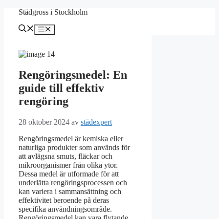
Hoppa
Städgross i Stockholm
till
innehåll
Meny
Rengöringsmedel: En
guide till effektiv
rengöring
28 oktober 2024
av
städexpert
Rengöringsmedel är kemiska eller
naturliga produkter som används för
att avlägsna smuts, fläckar och
mikroorganismer från olika ytor.
Dessa medel är utformade för att
underlätta rengöringsprocessen och
kan variera i sammansättning och
effektivitet beroende på deras
specifika användningsområde.
Rengöringsmedel kan vara flytande,