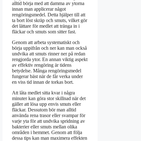
alltid börja med att damma av ytorna
innan man applicerar något
rengöringsmedel. Detta hjälper till att
ta bort löst skräp och smuts, vilket gör
det lättare för medlet att tränga in i
fläckar och smuts som sitter fast.
Genom att arbeta systematiskt och
börja uppifrån och ner kan man också
undvika att smuts rinner ner på redan
rengjorda ytor. En annan viktig aspekt
av effektiv rengöring är tidens
betydelse. Många rengöringsmedel
fungerar bäst när de får verka under
en viss tid innan de torkas bort.
Att låta medlet sitta kvar i några
minuter kan göra stor skillnad när det
gäller att lösa upp envis smuts eller
fläckar. Dessutom bör man alltid
använda rena trasor eller svampar för
varje yta för att undvika spridning av
bakterier eller smuts mellan olika
områden i hemmet. Genom att följa
dessa tips kan man maximera effekten