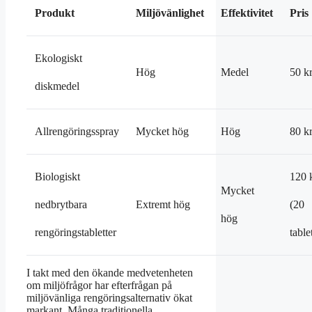
Produkt
Miljövänlighet
Effektivitet
Pris
Ekologiskt
Hög
Medel
50 k
diskmedel
Allrengöringsspray
Mycket hög
Hög
80 k
Biologiskt
120 
Mycket
nedbrytbara
Extremt hög
(20
hög
rengöringstabletter
table
I takt med den ökande medvetenheten
om miljöfrågor har efterfrågan på
miljövänliga rengöringsalternativ ökat
markant. Många traditionella